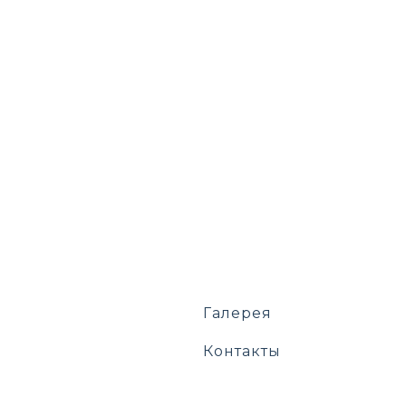
Галерея
Контакты
Политики
ажимая на кнопку "Отправить", Вы принимаете условия
онфиденциальности
и даёте согласие на обработку ваших персона