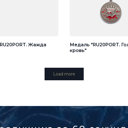
"RU20PORT. Жажда
Медаль "RU20PORT. Го
кровь"
Load more