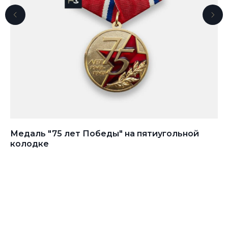
ч
Медаль "75 лет Победы" на пятиугольной
Ме
колодке
ко