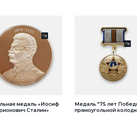
льная медаль «Иосиф
Медаль "75 лет Побед
рионович Сталин»
прямоугольной колодк
георгиевской лентой