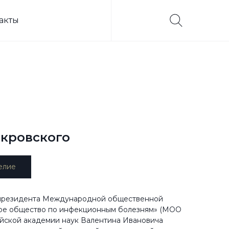
акты
окровского
елие
 президента Международной общественной
кое общество по инфекционным болезням» (МОО
йской академии наук Валентина Ивановича