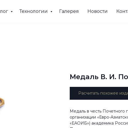
алог
Технологии
Галерея
Новости
Конт
Медаль В. И. П
Расчитать похожее изд
Медаль в честь Почетного
организации «Евро-Азиатс
«ЕАОИБ») академика Росси