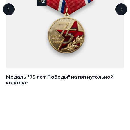
ч
Медаль "75 лет Победы" на пятиугольной
Ме
колодке
ко