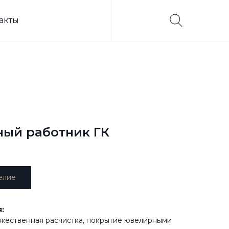
акты
ный работник ГК
елие
:
ожественная расчистка, покрытие ювелирными