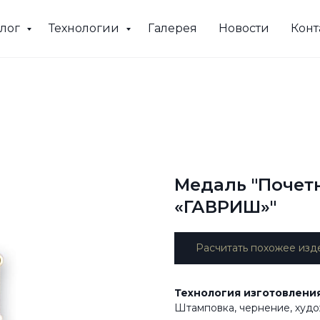
алог
Технологии
Галерея
Новости
Конт
Медаль "Почет
«ГАВРИШ»"
Расчитать похожее изд
Технология изготовления
Штамповка, чернение, худ