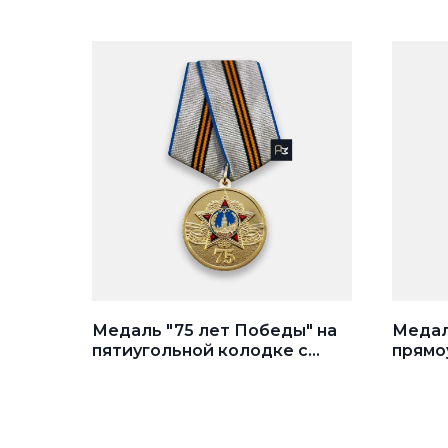
Медаль "75 лет Победы" на
Медал
пятиугольной колодке с
прямо
георгиевской лентой