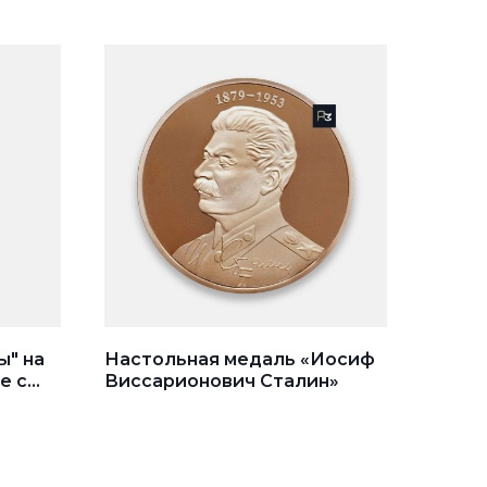
ы" на
Настольная медаль «Иосиф
е с
Виссарионович Сталин»