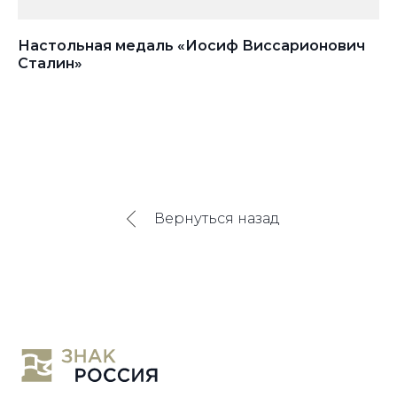
Настольная медаль «Иосиф Виссарионович
Ме
Сталин»
к
Вернуться назад