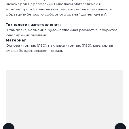
инженеров Березовским Николаем Матвеевичем и
архитектором Барановским Гавриилом Васильевичем, по
образцу тибетского соборного храма "цогчен-дуган".
Технология изготовления:
Штамповка, чернение, художественная расчистка, покрытие
ювелирными эмалями.
Материал:
Основа - томпак (Л90), накладка - томпак (Л90), ювелирная
эмаль (бордо), вставки – стразы .