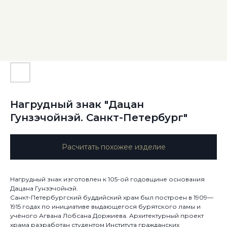
Нагрудный знак "Дацан
Гунзэчойнэй. Санкт-Петербург"
Расчитать похожее изделие
Нагрудный знак изготовлен к 105-ой годовщине основания
Дацана Гунзэчойнэй.
Санкт-Петербургский буддийский храм был построен в 1909—
1915 годах по инициативе выдающегося бурятского ламы и
учёного Агвана Лобсана Доржиева. Архитектурный проект
храма разработан студентом Института гражданских