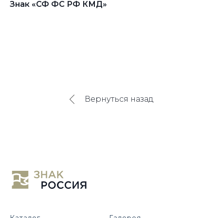
Знак «СФ ФС РФ КМД»
Зн
В
Вернуться назад