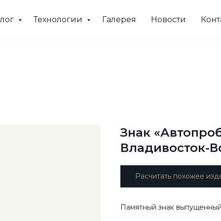
алог
Технологии
Галерея
Новости
Конт
Знак «Автопроб
Владивосток-В
Расчитать похожее изд
Памятный знак выпущенный