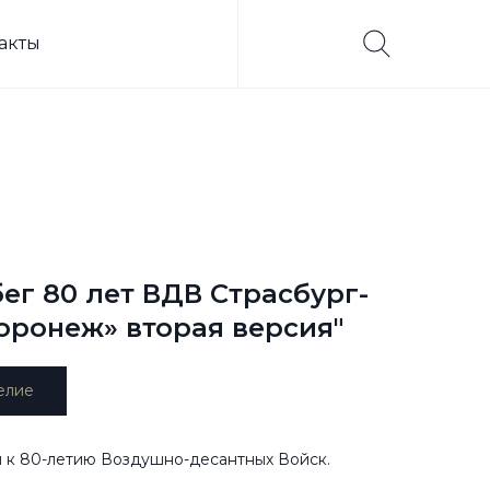
акты
ег 80 лет ВДВ Страсбург-
оронеж» вторая версия"
елие
 к 80-летию Воздушно-десантных Войск.