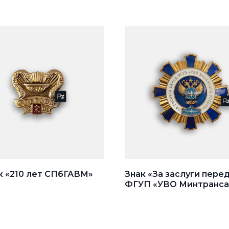
к «210 лет СПбГАВМ»
Знак «За заслуги пере
ФГУП «УВО Минтранса
России»